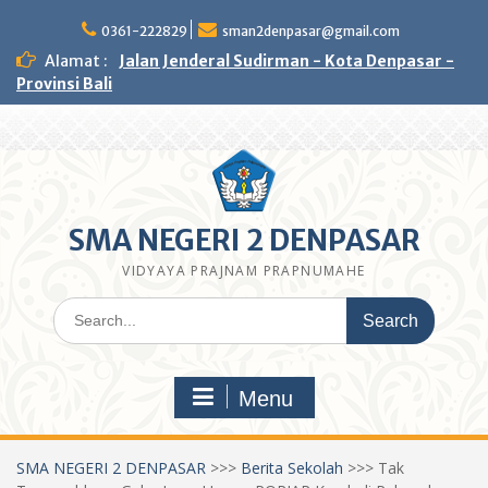
Skip
to
0361-222829
sman2denpasar@gmail.com
content
Alamat :
Jalan Jenderal Sudirman - Kota Denpasar -
Provinsi Bali
SMA NEGERI 2 DENPASAR
VIDYAYA PRAJNAM PRAPNUMAHE
Search
for:
Menu
SMA NEGERI 2 DENPASAR
>>>
Berita Sekolah
>>>
Tak