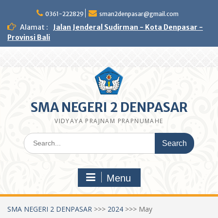
Skip
to
0361-222829
sman2denpasar@gmail.com
content
Alamat :
Jalan Jenderal Sudirman - Kota Denpasar -
Provinsi Bali
SMA NEGERI 2 DENPASAR
VIDYAYA PRAJNAM PRAPNUMAHE
Search
for:
Menu
SMA NEGERI 2 DENPASAR
>>>
2024
>>>
May