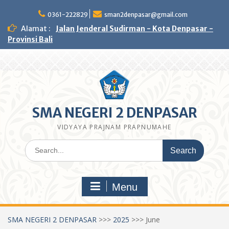
Skip
to
0361-222829
sman2denpasar@gmail.com
content
Alamat :
Jalan Jenderal Sudirman - Kota Denpasar -
Provinsi Bali
SMA NEGERI 2 DENPASAR
VIDYAYA PRAJNAM PRAPNUMAHE
Search
for:
Menu
SMA NEGERI 2 DENPASAR
>>>
2025
>>>
June