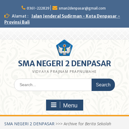
Skip
to
0361-222829
sman2denpasar@gmail.com
content
Alamat :
Jalan Jenderal Sudirman - Kota Denpasar -
Provinsi Bali
SMA NEGERI 2 DENPASAR
VIDYAYA PRAJNAM PRAPNUMAHE
Search
for:
Menu
SMA NEGERI 2 DENPASAR
>>>
Archive for
Berita Sekolah