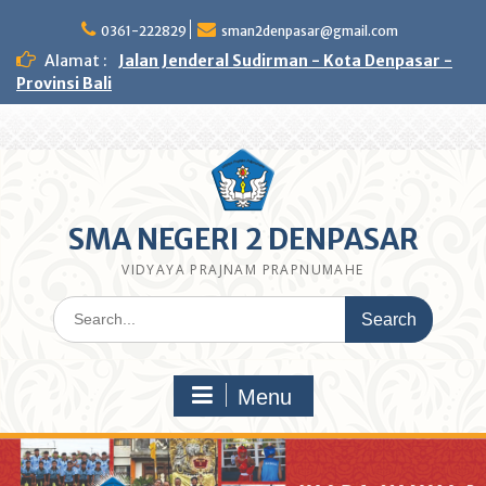
Skip
to
0361-222829
sman2denpasar@gmail.com
content
Alamat :
Jalan Jenderal Sudirman - Kota Denpasar -
Provinsi Bali
SMA NEGERI 2 DENPASAR
VIDYAYA PRAJNAM PRAPNUMAHE
Search
for:
Menu