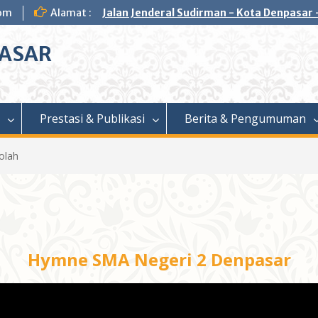
om
Alamat :
Jalan Jenderal Sudirman - Kota Denpasar -
PASAR
Prestasi & Publikasi
Berita & Pengumuman
olah
Hymne SMA Negeri 2 Denpasar