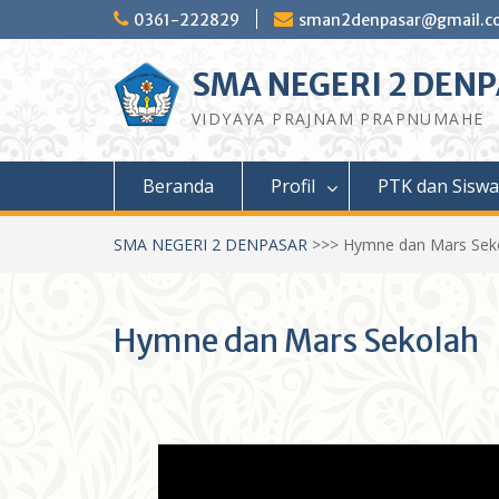
Skip
0361-222829
sman2denpasar@gmail.c
to
content
SMA NEGERI 2 DEN
VIDYAYA PRAJNAM PRAPNUMAHE
Beranda
Profil
PTK dan Siswa
SMA NEGERI 2 DENPASAR
>>>
Hymne dan Mars Sek
Hymne dan Mars Sekolah