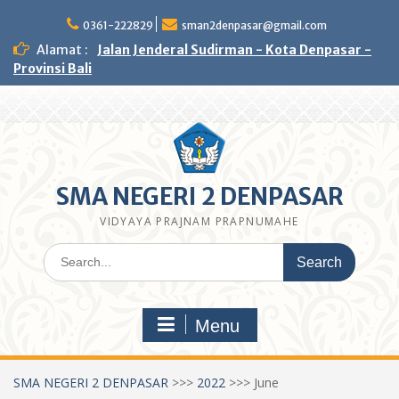
Skip
to
0361-222829
sman2denpasar@gmail.com
content
Alamat :
Jalan Jenderal Sudirman - Kota Denpasar -
Provinsi Bali
SMA NEGERI 2 DENPASAR
VIDYAYA PRAJNAM PRAPNUMAHE
Search
for:
Menu
SMA NEGERI 2 DENPASAR
>>>
2022
>>>
June