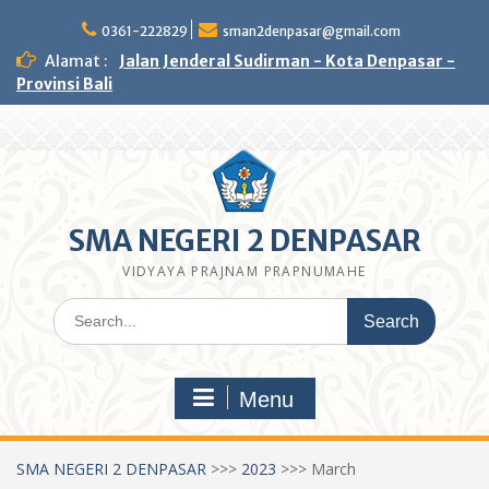
Skip
to
0361-222829
sman2denpasar@gmail.com
content
Alamat :
Jalan Jenderal Sudirman - Kota Denpasar -
Provinsi Bali
SMA NEGERI 2 DENPASAR
VIDYAYA PRAJNAM PRAPNUMAHE
Search
for:
Menu
SMA NEGERI 2 DENPASAR
>>>
2023
>>>
March