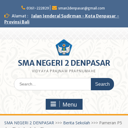
Skip
to
0361-222829
sman2denpasar@gmail.com
content
Alamat :
Jalan Jenderal Sudirman - Kota Denpasar -
Provinsi Bali
SMA NEGERI 2 DENPASAR
VIDYAYA PRAJNAM PRAPNUMAHE
Search
for:
Menu
SMA NEGERI 2 DENPASAR
>>>
Berita Sekolah
>>>
Pameran P5