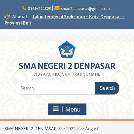
Skip
to
0361-222829
sman2denpasar@gmail.com
content
Alamat :
Jalan Jenderal Sudirman - Kota Denpasar -
Provinsi Bali
SMA NEGERI 2 DENPASAR
VIDYAYA PRAJNAM PRAPNUMAHE
Search
for:
Menu
SMA NEGERI 2 DENPASAR
>>>
2022
>>>
August