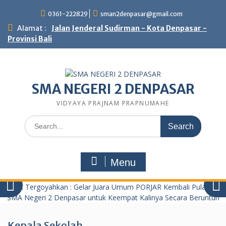
Skip
0361-222829
sman2denpasar@gmail.com
to
content
Alamat :
Jalan Jenderal Sudirman - Kota Denpasar -
Provinsi Bali
SMA NEGERI 2 DENPASAR
VIDYAYA PRAJNAM PRAPNUMAHE
Search
for:
Menu
Kepala Sekolah