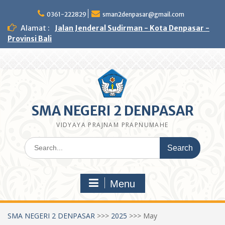
Skip
to
0361-222829
sman2denpasar@gmail.com
content
Alamat :
Jalan Jenderal Sudirman - Kota Denpasar -
Provinsi Bali
SMA NEGERI 2 DENPASAR
VIDYAYA PRAJNAM PRAPNUMAHE
Search
for:
Menu
SMA NEGERI 2 DENPASAR
>>>
2025
>>>
May